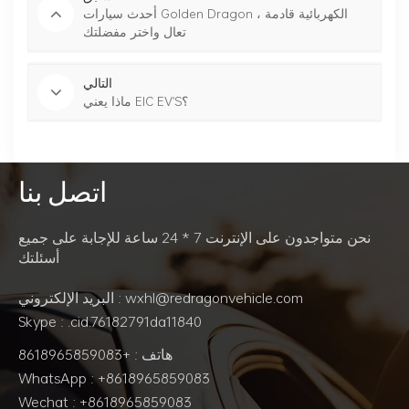
أحدث سيارات Golden Dragon الكهربائية قادمة ،
تعال واختر مفضلتك
التالي
ماذا يعني EIC EV'S؟
اتصل بنا
نحن متواجدون على الإنترنت 7 * 24 ساعة للإجابة على جميع
أسئلتك
البريد الإلكتروني : wxhl@redragonvehicle.com
Skype : .cid.76182791da11840
هاتف : +8618965859083
WhatsApp : +8618965859083
Wechat : +8618965859083