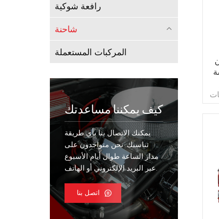
رافعة شوكية
شاحنة
المركبات المستعملة
F
ة
ات
ة
كيف يمكننا مساعدتك
WP10.3 و
ات
يمكنك الاتصال بنا بأي طريقة
ين
تناسبك. نحن متواجدون على
مدار الساعة طوال أيام الأسبوع
عبر البريد الإلكتروني أو الهاتف.
اتصل بنا