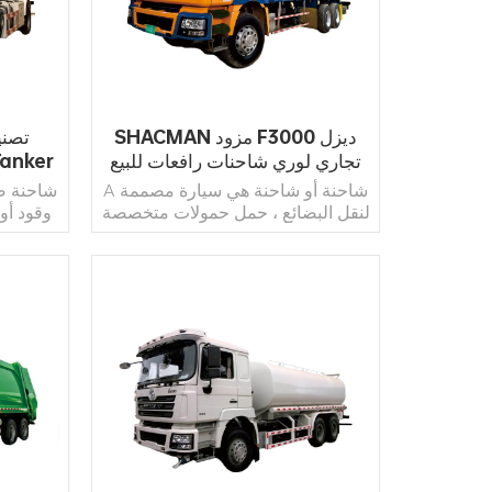
SHACMAN مزود F3000 ديزل
تصني
تجاري لوري شاحنات رافعات للبيع
Tanker
A شاحنة أو شاحنة هي سيارة مصممة
شاحنة صه
لنقل البضائع ، حمل حمولات متخصصة
وقود أو
، أو القيام بأعمال نفعية أخرى. تختلف
مركبة ب
الشاحنات اختلافًا كبيرًا في الحجم
أو الغ
والقوة والتكوين ، لكن الغالبية
المركبات
العظمى منها تتميز بجسم على هيكل
الحديد
البناء ، مع كابينة مستقلة عن جزء
لتحمل الأحمال السائلة.
اقرأ أكثر
الحمولة الصافية للمركبة.