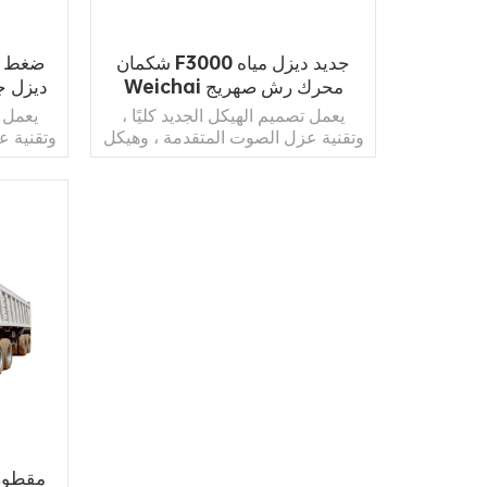
شكمان F3000 جديد ديزل مياه
Weichai محرك رش صهريج
ديزل ج
شاحنة بالجملة
يعمل تصميم الهيكل الجديد كليًا ،
يعمل ت
وتقنية عزل الصوت المتقدمة ، وهيكل
وتقنية ع
هيكل الكابينة المعزز ، ونظام التعليق
هيكل الك
الهوائي رباعي النقاط ، وباب الكابينة
الهوائي 
المحكم الإغلاق بطبقتين ، والتحكم
المحكم
الأوتوماتيكي في المناخ الذي يتم
الأوتو
التحكم فيه إلكترونيًا ، على زيادة راحة
التحكم في
اقرأ أكثر
القيادة.