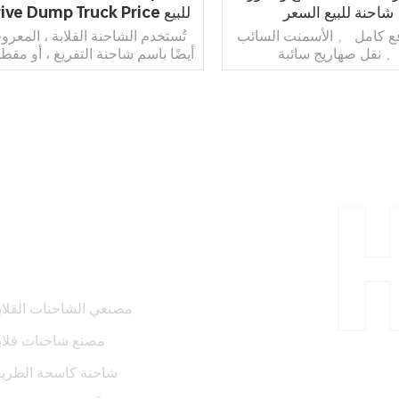
شاحنة للبيع السعر
Drive Dump Truck Price للبيع
ع كامل ， الأسمنت السائب
تُستخدم الشاحنة القلابة ، المعرو
 نقل صهاريج سائبة
أيضًا باسم شاحنة التفريغ ، أو مقط
التفريغ ، أو مقطورة قلابة ، أو شاح
التفريغ أو شاحنة التفريغ أو شاحن
قلابة قصيرة ، لنقل مواد البناء وك
الفحم.
اقرأ أكثر
اقرأ أكثر
العلامات الساخنة
الة
مصنعي الشاحنات القلاب
مصنع شاحنات قلاب
ن التفاصيل ،
شاحنة كاسحة الطري