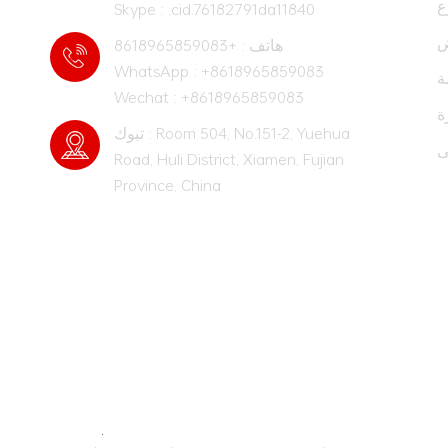
ع
Skype : .cid.76182791da11840
ض
هاتف : +8618965859083
WhatsApp : +8618965859083
ة
Wechat : +8618965859083
ة
تبوك : Room 504, No.151-2, Yuehua
ى
Road, Huli District, Xiamen, Fujian
Province, China
STAY IN TOUCH!
Keep pace with the times and pursue excelle