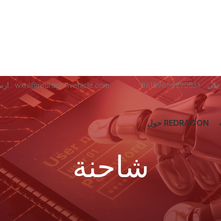
+8618965859083
ارسل لنا عبر البريد الإلكتروني : wxhl@redragonvehicle.com
حول REDRAGON
شاحنة