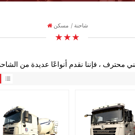
شاحنة
مسكن
|
★ ★ ★