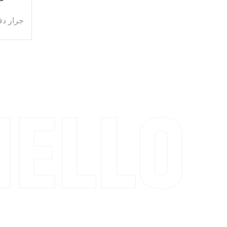
جرار دف
，
اترك رس
إذا كنت مهتمًا بمنتجاتنا وترغب في معرفة المزيد م
فالرجاء ترك رسالة هنا ، وسنرد عليك في أقرب وقت ممكن.