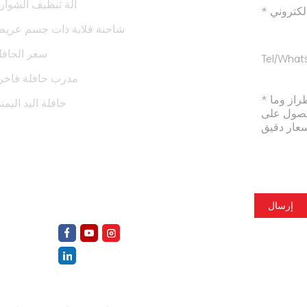
آلة تنظيف الشوار
شاحنة قلابة ذات جسم عري
سعر الحافل
مدرب حافلة فاخر
حافلة اليد اليمن
nce
إرسال