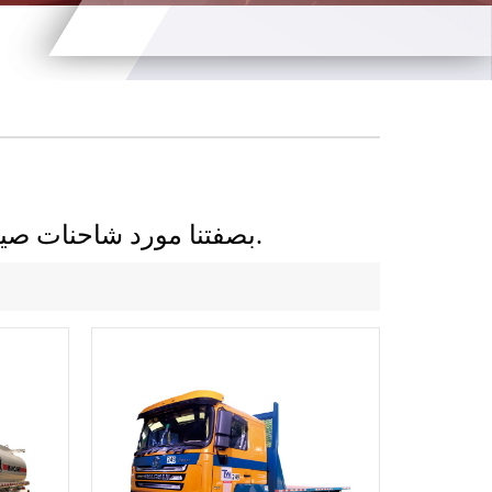
بصفتنا مورد شاحنات صيني محترف ، فإننا نقدم أنواعًا عديدة من الشاحنات.