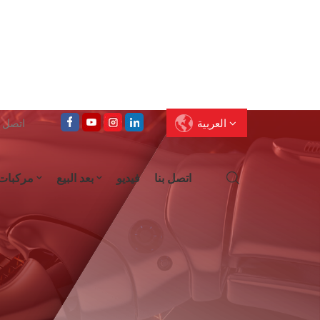
العربية
اتصل على : 
اتصل بنا
فيديو
بعد البيع
مركبات
English
Français
Deutsch
Pусский
العربية
Español
עברית
ไทย
中文
Português