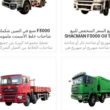
ع السعر المنخفض للبيع
صنع في الصين شكمان 3000
SHACMAN F3000 Oil 
شاحنات خلط الأسمنت ملموس
Trailers Truck
للبيع السعر
ريج أو شاحنة غاز أو شاحنة
تصفح مجموعة كبيرة من جميع
 شاحنة صهريج أو صهريج هي
شاحنات الخلاط من أفضل الشرك
محرك مصممة لنقل السوائل
المصنعةتشمل الموديلات الشهير
ازات على الطرق. أكبر هذه
MAN 9.5T و 40E22 + PTO
 تشبه عربات صهاريج السكك
SX5255GJBDR384.تتوفر خدم
ية ، والتي تم تصميمها أيضًا
إضافية بما في ذلك التمويل والتأم
والضمانات على شاحنات خلط مختارة.
اقرأ أكثر
اقرأ أكثر