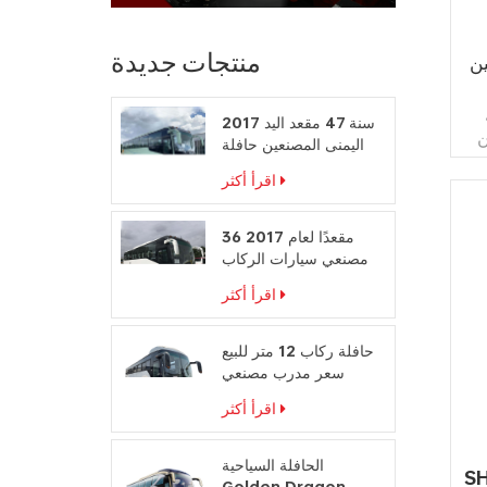
منتجات جديدة
نات
2017 سنة 47 مقعد اليد
ن
اليمنى المصنعين حافلة
تد
محرك الديزل
اقرأ أكثر
36 مقعدًا لعام 2017
مصنعي سيارات الركاب
على المقود الأيمن
اقرأ أكثر
حافلة ركاب 12 متر للبيع
سعر مدرب مصنعي
حافلات السفر
اقرأ أكثر
الحافلة السياحية
S
Golden Dragon