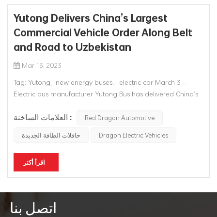
Yutong Delivers China’s Largest
Commercial Vehicle Order Along Belt
and Road to Uzbekistan
Mar 13, 2023
Tag: Yutong, new energy buses，electric car March 3 --
Electric bus manufacturer Yutong Bus has delivered China’s
largest commercial vehicle order along the Belt and Road
العلامات الساخنة :
Initiative to Uzbekistan.Yutong delivered 800 buses -- 300
Red Dragon Automotive
electric and 500 compressed natural gas ones -- to
حافلات الطاقة الجديدة
Dragon Electric Vehicles
Uzbekis...
اقرأ أكثر
اتصل بنا