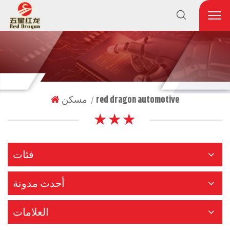
مسكن
red dragon automotive
|
★ ★ ★
فئات
أحدث مدونة
العلامات