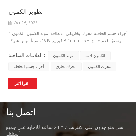
تطوير الكمون
Oct 26, 2022
بطاقة: مولد الكمون. الكمون 4bt أجزاء جسم الحافلة محرك بخاريفي
3 فبراير 1919 ، تم تأسيس شركة Cummins Engine رسميًا. قدم
السيد ويليام جلانتون إروين ، وهو مصرفي ومستثمر ناجح في
العلامات الساخنة :
كولومبوس ، إنديانا ، الولايات المتحدة الأمريكية ، رأس المال
الكمون 4 ب
مولد الكمون
التأسيسي. كان المؤسس ، الذي يشارك اسم الشركة ، Cressy Lyle
محرك الكمون
محرك بخاري
أجزاء جسم الحافلة
Cummins...
اقرأ أكثر
اتصل بنا
نحن متواجدون على الإنترنت 7 * 24 ساعة للإجابة على جميع
أسئلتك