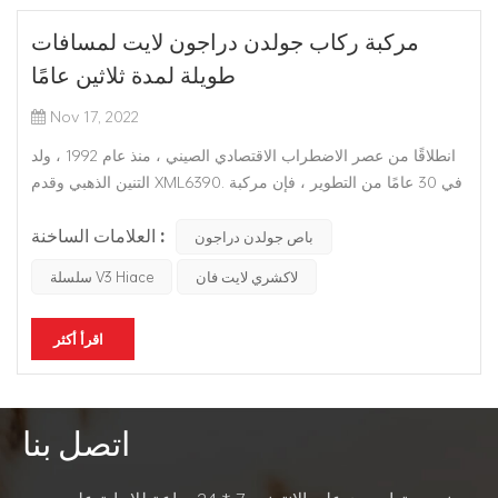
مركبة ركاب جولدن دراجون لايت لمسافات
طويلة لمدة ثلاثين عامًا
Nov 17, 2022
انطلاقًا من عصر الاضطراب الاقتصادي الصيني ، منذ عام 1992 ، ولد
التنين الذهبي وقدم XML6390. في 30 عامًا من التطوير ، فإن مركبة
الركاب الخفيفة Golden Dragon من طراز أسد البحر الكلاسيكي ،
العلامات الساخنة :
تعمل باستمرار على إثراء نظام المنتج ، وتوسيع نطاق الركاب
باص جولدن دراجون
والبضائع والخدمات اللوجستية والنقل ، والاستخدام الخاص ، وا...
لاكشري لايت فان
سلسلة V3 Hiace
اقرأ أكثر
اتصل بنا