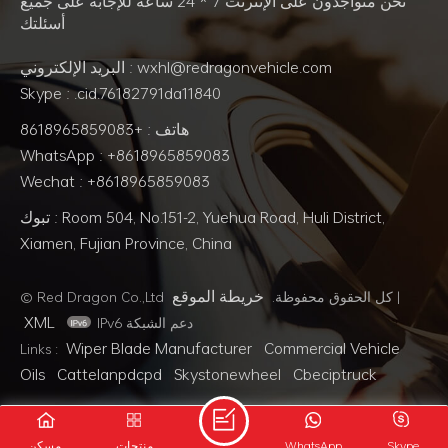
نحن متواجدون على الإنترنت 7 * 24 ساعة للإجابة على جميع
أسئلتك
البريد الإلكتروني : wxhl@redragonvehicle.com
Skype : .cid.76182791da11840
هاتف : +8618965859083
WhatsApp : +8618965859083
Wechat : +8618965859083
تبوك : Room 504, No.151-2, Yuehua Road, Huli District,
Xiamen, Fujian Province, China
خريطة الموقع
|
© Red Dragon Co.,Ltd كل الحقوق محفوظة.
XML
IPv6 دعم الشبكة
Wiper Blade Manufacturer
Commercial Vehicle
Links :
Oils
Cattelanpdcpd
Skystonewheel
Cbeciptruck
Skype
WhatsApp
منتجات
مسكن