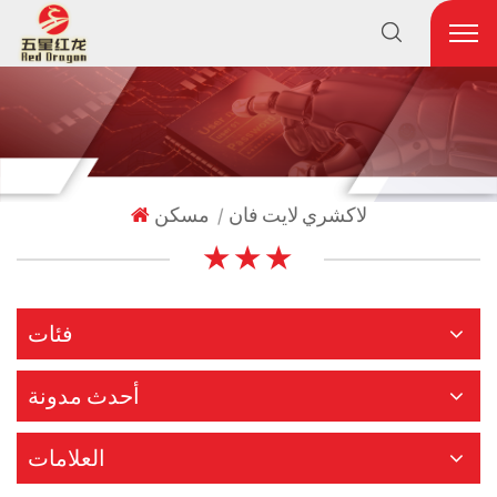
لاكشري لايت فان
مسكن
|
★ ★ ★
فئات
أحدث مدونة
العلامات