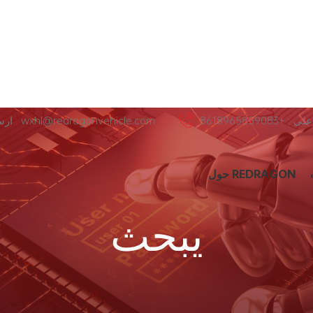
+8618965859083
ارسل لنا عبر البريد الإلكتروني : wxhl@redragonvehicle.com
حول REDRAGON
يبحث