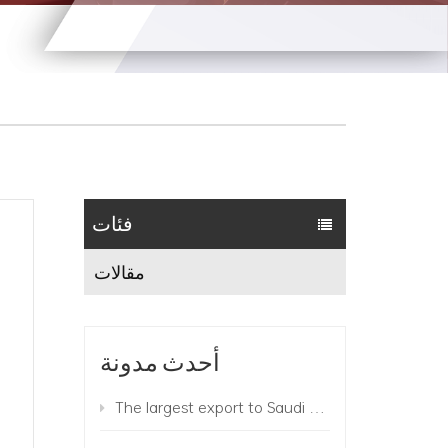
فئات
مقالات
أحدث مدونة
The largest export to Saudi Arabia this year! 780 Suzhou King Long buses add color to the "Belt and Road"