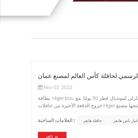
الرسمي لحافلة كأس العالم لمصنع عمان
Nov 02, 2022
بطاقة: Higer bus، قطع الغيار، كأس العالم قطر، النقل العام في 20 أكتوبر ، كان العد التنازلي لمونديال قطر 30 يومًا. مع
خروج الدفعة الأخيرة من حافلات Higer التي أنتجها مصنع KD في عمان رسميًا من الخط ، تم تسليم جميع حافلات كأس
العلامات الساخنة :
يار باص هايغر
حافلة هايغر
اقرأ أكثر