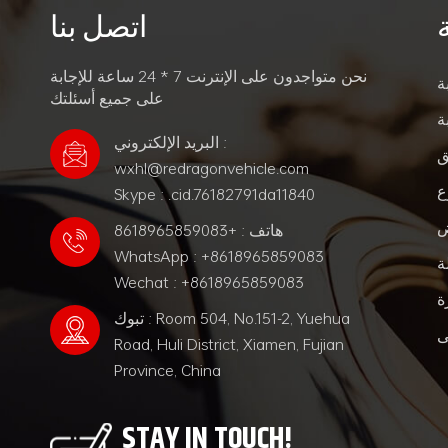
اتصل بنا
نحن متواجدون على الإنترنت 7 * 24 ساعة للإجابة
ة
على جميع أسئلتك
ة
البريد الإلكتروني :
ق
wxhl@redragonvehicle.com
ع
Skype : .cid.76182791da11840
ض
هاتف : +8618965859083
WhatsApp : +8618965859083
ة
Wechat : +8618965859083
ة
تبوك : Room 504, No.151-2, Yuehua
ى
Road, Huli District, Xiamen, Fujian
Province, China
STAY IN TOUCH!