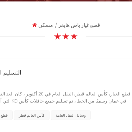
قطع غيار باص هايغر
مسكن
|
★ ★ ★
التسليم 
العالم قطر 100 التي صنعها المصنع. مع اقتراب افتتاح المونديال ، أصبح إعداد أم...
وسائل النقل العامة
كأس العالم قطر
قطع غ