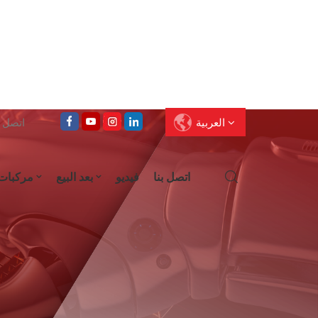
العربية
اتصل على : 
اتصل بنا
فيديو
بعد البيع
مركبات
English
Français
Deutsch
Pусский
العربية
Español
עברית
ไทย
中文
Português