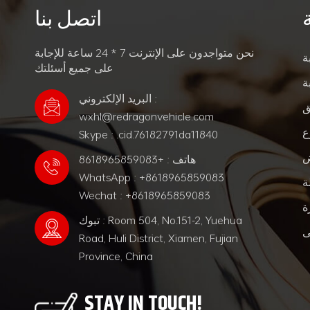
اتصل بنا
نحن متواجدون على الإنترنت 7 * 24 ساعة للإجابة
ة
على جميع أسئلتك
ة
البريد الإلكتروني :
ق
wxhl@redragonvehicle.com
ع
Skype : .cid.76182791da11840
ض
هاتف : +8618965859083
WhatsApp : +8618965859083
ة
Wechat : +8618965859083
ة
تبوك : Room 504, No.151-2, Yuehua
ى
Road, Huli District, Xiamen, Fujian
Province, China
STAY IN TOUCH!