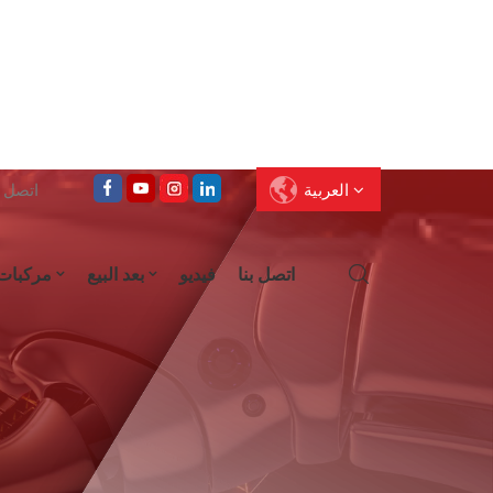
العربية
اتصل على : 
اتصل بنا
فيديو
بعد البيع
مركبات
English
Français
Deutsch
Pусский
العربية
Español
עברית
ไทย
中文
Português