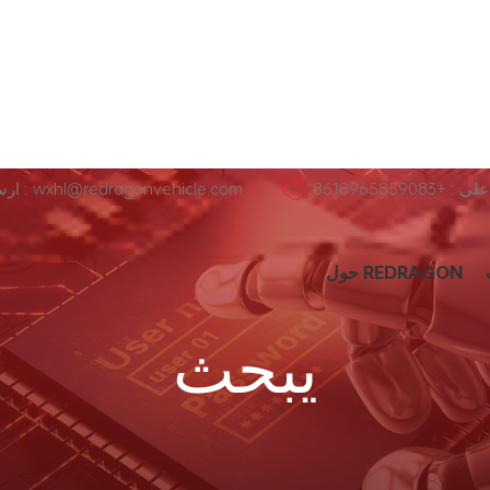
+8618965859083
ارسل لنا عبر البريد الإلكتروني : wxhl@redragonvehicle.com
حول REDRAGON
يبحث