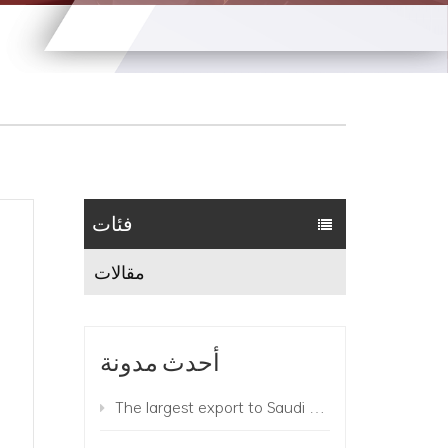
فئات
مقالات
أحدث مدونة
The largest export to Saudi Arabia this year! 780 Suzhou King Long buses add color to the "Belt and Road"