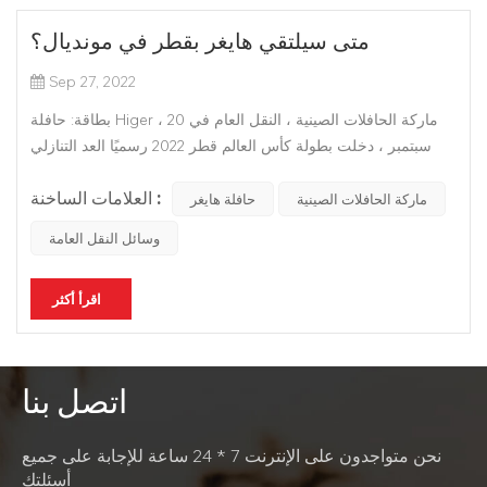
متى سيلتقي هايغر بقطر في مونديال؟
Sep 27, 2022
بطاقة: حافلة Higer ، ماركة الحافلات الصينية ، النقل العام في 20
سبتمبر ، دخلت بطولة كأس العالم قطر 2022 رسميًا العد التنازلي
لمدة 60 يومًا لبدء البطولة. يقف فريق الخدمة الخاص لشركة Higer
العلامات الساخنة :
Bus ، المزود الرائد للأحداث الرياضية في العالم ، على أهبة الاستعداد.
ماركة الحافلات الصينية
حافلة هايغر
بصفتها العلامة التجارية الصينية الأولى...
وسائل النقل العامة
اقرأ أكثر
اتصل بنا
نحن متواجدون على الإنترنت 7 * 24 ساعة للإجابة على جميع
أسئلتك