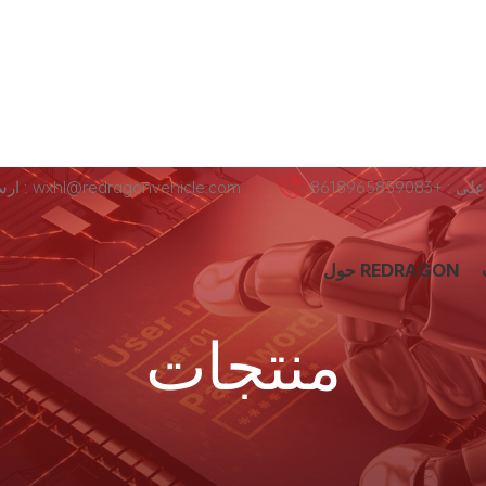
+8618965859083
ارسل لنا عبر البريد الإلكتروني : wxhl@redragonvehicle.com
حول REDRAGON
منتجات