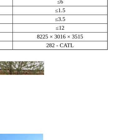
≤6
≤1.5
≤3.5
≤12
8225 × 3016 × 3515
282 - CATL