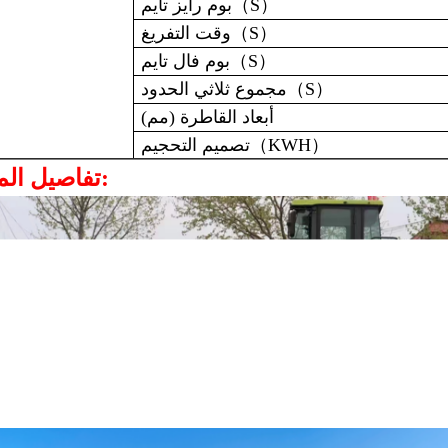
）
S
（
بوم رايز تايم
）
S
（
وقت التفريغ
）
S
（
بوم فال تايم
）
S
（
مجموع ثلاثي الحدود
أبعاد القاطرة (مم)
）
KWH
（
تصميم التحجيم
تفاصيل المنتج: