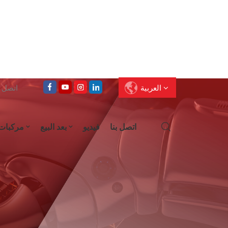
العربية
اتصل على : 
اتصل بنا
فيديو
بعد البيع
مركبات
English
Français
Deutsch
Pусский
العربية
Español
עברית
ไทย
中文
Português