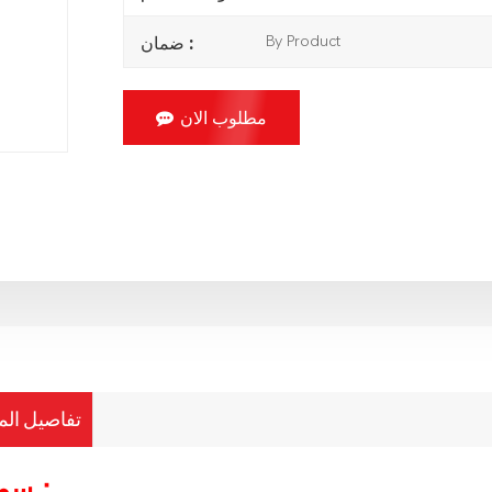
By Product
ضمان :
مطلوب الان
تفاصيل الم
：
سم