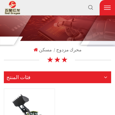
محرك مزدوج
مسكن
|
★ ★ ★
فئات المنتج