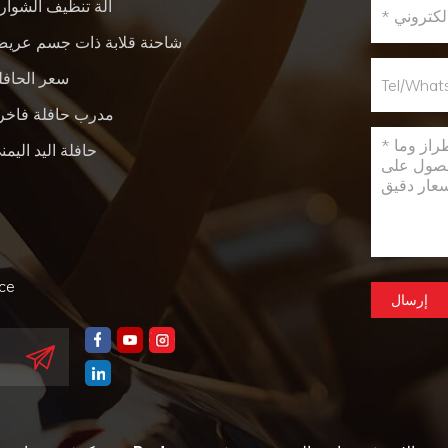
آلة تنظيف الشوار
شاحنة قلابة ذات جسم عري
سعر الحافل
مدرب حافلة فاخر
حافلة اليد اليمن
nce
إرسال