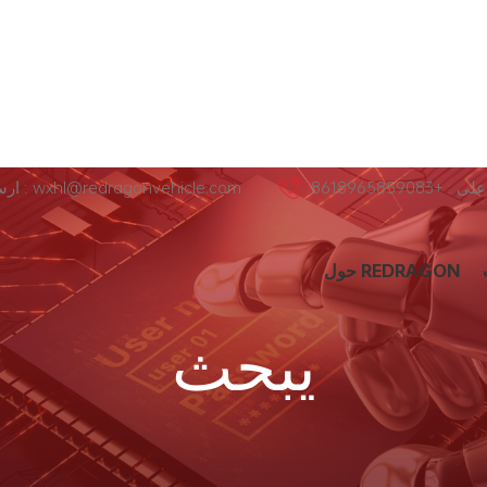
+8618965859083
ارسل لنا عبر البريد الإلكتروني : wxhl@redragonvehicle.com
حول REDRAGON
يبحث