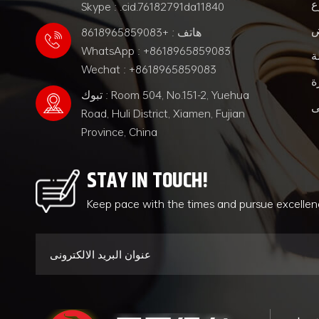
ع
Skype : .cid.76182791da11840
ض
هاتف : +8618965859083
WhatsApp : +8618965859083
ة
Wechat : +8618965859083
ة
تبوك : Room 504, No.151-2, Yuehua
ى
Road, Huli District, Xiamen, Fujian
Province, China
STAY IN TOUCH!
Keep pace with the times and pursue excelle