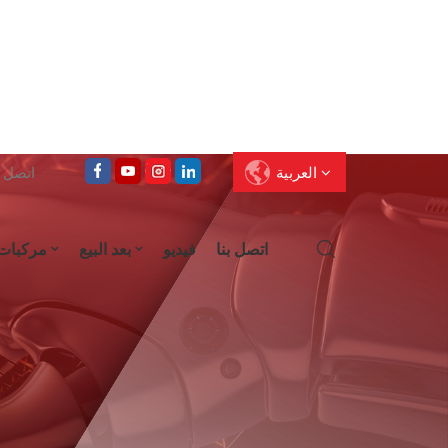
العربية
اتصل على : 
اتصل بنا
فيديو
بعد البيع
مركبات
English
Français
Deutsch
Pусский
العربية
Español
עברית
ไทย
中文
Português