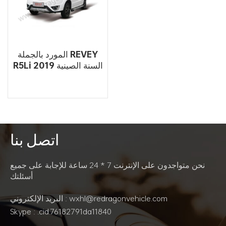
المورد بالجملة REVEY
R5Li 2019 السنة الصينية
للسيارات الكهربائية
الرخيصة للبيع
اتصل بنا
اقرأ أكثر
نحن متواجدون على الإنترنت 7 * 24 ساعة للإجابة على جميع
أسئلتك
البريد الإلكتروني : wxhl@redragonvehicle.com
Skype : .cid.76182791da11840