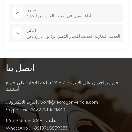
سابق
أداء الصين في نصيب العالم من الجديد.
التالي
العلامة التجارية الجديدة لليسار الذهبي دراغون دراغ باص
اتصل بنا
نحن متواجدون على الإنترنت 7 * 24 ساعة للإجابة على جميع
أسئلتك
البريد الإلكتروني : wxhl@redragonvehicle.com
Skype : .cid.76182791da11840
هاتف : +8618965859083
WhatsApp : +8618965859083