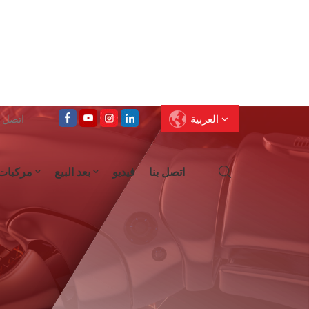
العربية
اتصل على : 
اتصل بنا
فيديو
بعد البيع
مركبات
English
Français
Deutsch
Pусский
العربية
Español
עברית
ไทย
中文
Português