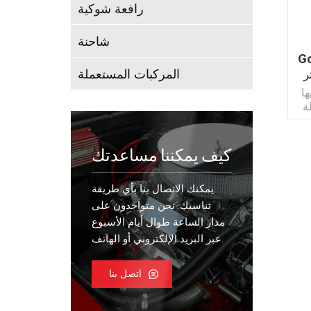
رافعة شوكية
شاحنة
لية
المركبات المستعملة
BRT  مفصلية
ها
ة
و
 أو
 ،
كيف يمكننا مساعدتك
هي
ل
يمكنك الاتصال بنا بأي طريقة
ق
أو
تناسبك. نحن متواجدون على
مدار الساعة طوال أيام الأسبوع
عبر البريد الإلكتروني أو الهاتف.
ى
 من
بر
اتصل بنا
رة