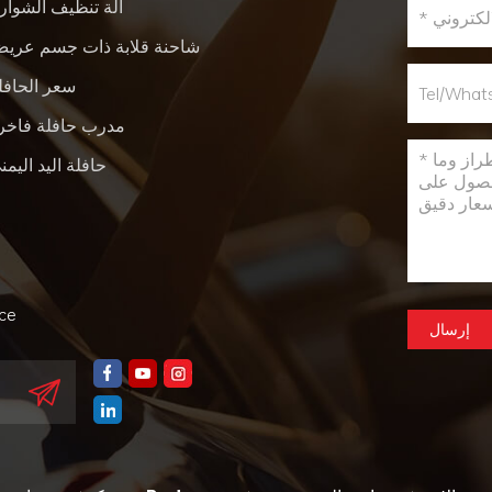
آلة تنظيف الشوار
شاحنة قلابة ذات جسم عري
سعر الحافل
مدرب حافلة فاخر
حافلة اليد اليمن
nce
إرسال