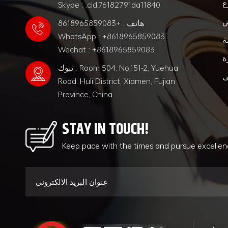
ع
Skype : .cid.76182791da11840
ض
هاتف : +8618965859083
WhatsApp : +8618965859083
ة
Wechat : +8618965859083
ة
تبوك : Room 504, No.151-2, Yuehua
ى
Road, Huli District, Xiamen, Fujian
Province, China
STAY IN TOUCH!
Keep pace with the times and pursue excelle