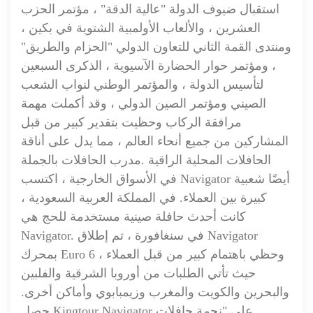
استقبال ضيوف الدولة "عالية الدقة" ، مؤتمر الحزب
العشرين ، والألعاب الأولمبية الشتوية في بكين ،
ومنتدى القمة الثاني للتعاون الدولي "الحزام والطريق"
، ومؤتمر حوار الحضارة الآسيوية ، الذكرى السبعين
لتأسيس الدولة ، والمؤتمر الوطني لنواب الشعب
الصيني ومؤتمر الصين الدولي ، وقد أكملت مهمة
مرافقة الركاب وحظيت بتقدير كبير من قبل
المشاركين من جميع أنحاء العالم ، مما يدل على أناقة
الحافلات المحلية الراقية .
مدرب الحافلات بالجملة
في الأسواق الخارجية ، اكتسب Navigator أيضًا شعبية
كبيرة بين العملاء. في المملكة العربية السعودية ،
كانت أحدث حافلة صينية مستخدمة للحج هي
Navigator. في سنغافورة ، تم إطلاق Navigator
بمحرك Euro 6 وحظي باهتمام كبير من قبل العملاء ،
حيث تأتي الطلبات من أوروبا الشرقية والفلبين
والبحرين والكويت والمغرب وزيمبابوي وأماكن أخرى.
حصل Kingtour Navigator على "نجمة حافلات