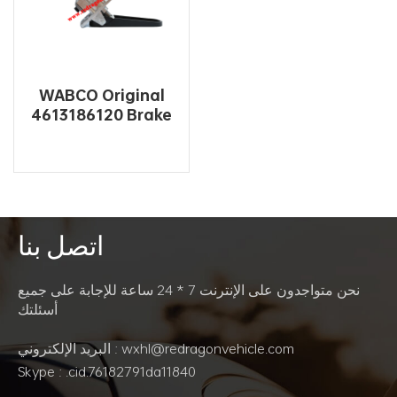
WABCO Original
4613186120 Brake
Master Cylinder
للحافلة
اتصل بنا
اقرأ أكثر
نحن متواجدون على الإنترنت 7 * 24 ساعة للإجابة على جميع
أسئلتك
البريد الإلكتروني : wxhl@redragonvehicle.com
Skype : .cid.76182791da11840