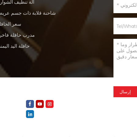
آلة تنظيف الشوار
شاحنة قلابة ذات جسم عري
سعر الحافل
مدرب حافلة فاخر
حافلة اليد اليمن
nce
إرسال