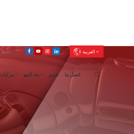
العربية
اتصل على : 
اتصل بنا
فيديو
بعد البيع
مركبات
English
Français
Deutsch
Pусский
العربية
Español
עברית
ไทย
中文
Português