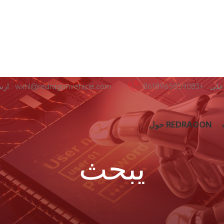
+8618965859083
ارسل لنا عبر البريد الإلكتروني : wxhl@redragonvehicle.com
حول REDRAGON
يبحث