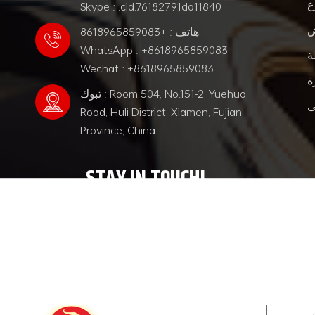
ع
Skype : .cid.76182791da11840
ض
هاتف : +8618965859083
WhatsApp : +8618965859083
ة
Wechat : +8618965859083
ة
تبوك : Room 504, No.151-2, Yuehua
ى
Road, Huli District, Xiamen, Fujian
Province, China
STAY IN TOUCH!
Keep pace with the times and pursue excelle