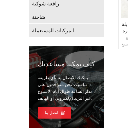
رافعة شوكية
شاحنة
لة
المركبات المستعملة
 سيارة
ة
تسع
سطة
ئة
كيف يمكننا مساعدتك
ة
يمكنك الاتصال بنا بأي طريقة
 ، فإنها
مع
تناسبك. نحن متواجدون على
تاج
مدار الساعة طوال أيام الأسبوع
.
عبر البريد الإلكتروني أو الهاتف.
ادة
حة.
اتصل بنا
ل
يق