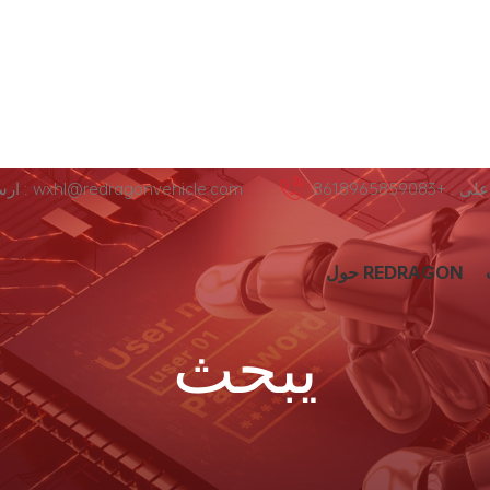
+8618965859083
ارسل لنا عبر البريد الإلكتروني : wxhl@redragonvehicle.com
حول REDRAGON
يبحث