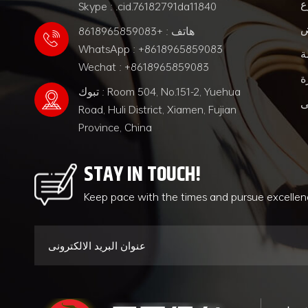
ع
Skype : .cid.76182791da11840
ض
هاتف : +8618965859083
WhatsApp : +8618965859083
ة
Wechat : +8618965859083
ة
تبوك : Room 504, No.151-2, Yuehua
ى
Road, Huli District, Xiamen, Fujian
Province, China
STAY IN TOUCH!
Keep pace with the times and pursue excelle