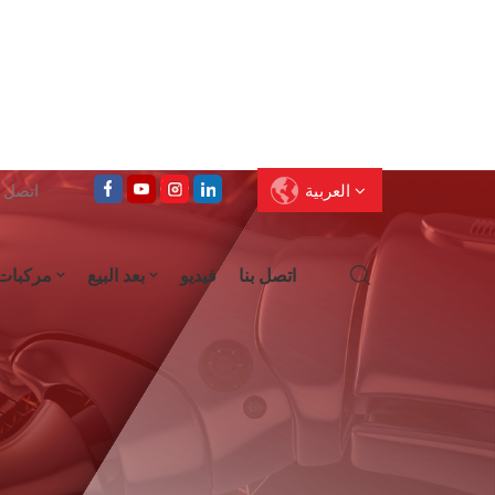
العربية
اتصل على : 
اتصل بنا
فيديو
بعد البيع
مركبات
English
Français
Deutsch
Pусский
العربية
Español
עברית
ไทย
中文
Português