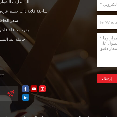
آلة تنظيف الشوار
شاحنة قلابة ذات جسم عري
سعر الحافل
مدرب حافلة فاخر
حافلة اليد اليمن
nce
إرسال