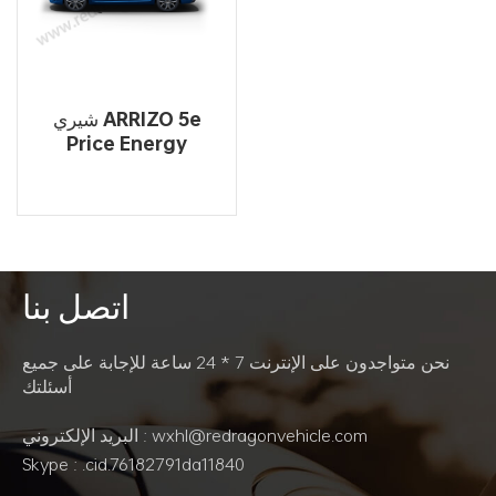
شيري ARRIZO 5e
Price Energy
Technologies السيارة
الكهربائية الجديدة
اتصل بنا
اقرأ أكثر
نحن متواجدون على الإنترنت 7 * 24 ساعة للإجابة على جميع
أسئلتك
البريد الإلكتروني : wxhl@redragonvehicle.com
Skype : .cid.76182791da11840