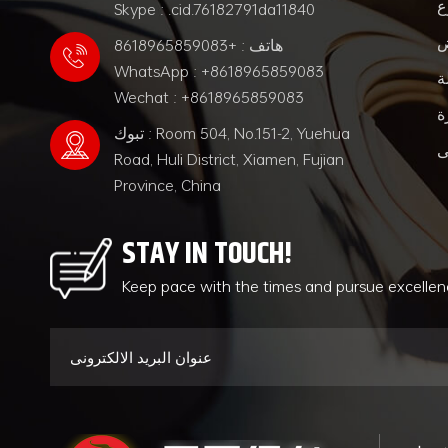
ع
Skype : .cid.76182791da11840
ض
هاتف : +8618965859083
WhatsApp : +8618965859083
ة
Wechat : +8618965859083
ة
تبوك : Room 504, No.151-2, Yuehua
ى
Road, Huli District, Xiamen, Fujian
Province, China
STAY IN TOUCH!
Keep pace with the times and pursue excelle