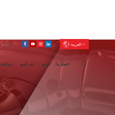
العربية
اتصل على : 
اتصل بنا
فيديو
بعد البيع
مركبات
English
Français
Deutsch
Pусский
العربية
Español
עברית
ไทย
中文
Português