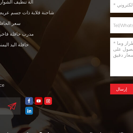
آلة تنظيف الشوار
شاحنة قلابة ذات جسم عري
سعر الحافل
مدرب حافلة فاخر
حافلة اليد اليمن
nce
إرسال