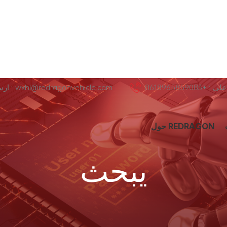
+8618965859083
ارسل لنا عبر البريد الإلكتروني : wxhl@redragonvehicle.com
حول REDRAGON
يبحث