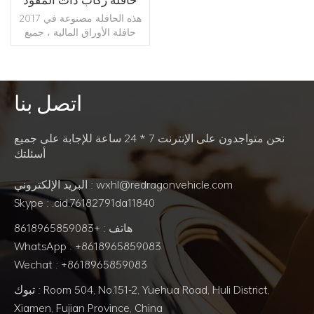
الأيمن للبيع
هذه الحافلة مصنوعة في 2017
حافلة الأوراق المالية ، جميع
الملحقات أصلية.
اتصل بنا
اقرأ أكثر
نحن متواجدون على الإنترنت 7 * 24 ساعة للإجابة على جميع
أسئلتك
البريد الإلكتروني : wxhl@redragonvehicle.com
Skype : .cid.76182791da11840
هاتف : +8618965859083
WhatsApp : +8618965859083
Wechat : +8618965859083
تبوك : Room 504, No.151-2, Yuehua Road, Huli District,
Xiamen, Fujian Province, China