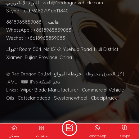
البريد الإلكتروني : wxhl@redragonvehicle.com
Skype : .cid.76182791da11840
هاتف : +8618965859083
WhatsApp : +8618965859083
Wechat : +8618965859083
تبوك : Room 504, No.151-2, Yuehua Road, Huli District,
Xiamen, Fujian Province, China
خريطة الموقع
© Red Dragon Co.,Ltd كل الحقوق محفوظة.
|
XML
IPv6 دعم الشبكة
Wiper Blade Manufacturer
Commercial Vehicle
Links :
Oils
Cattelanpdcpd
Skystonewheel
Cbeciptruck
مسكن
منتجات
WhatsApp
Skype