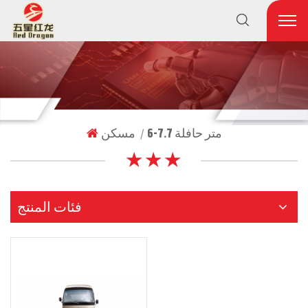
6-7.7 متر حافلة
مسكن
|
★ ★ ★
فئات المنتج