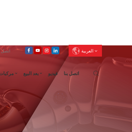
العربية
اتصل على : 
اتصل بنا
فيديو
بعد البيع
مركبات
English
Français
Deutsch
Pусский
العربية
Español
עברית
ไทย
中文
Português