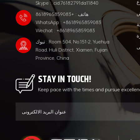
ع
Skype : .cid.76182791da11840
ض
هاتف : +8618965859083
WhatsApp : +8618965859083
ة
Wechat : +8618965859083
ة
تبوك : Room 504, No.151-2, Yuehua
ى
Road, Huli District, Xiamen, Fujian
Province, China
STAY IN TOUCH!
Keep pace with the times and pursue excelle