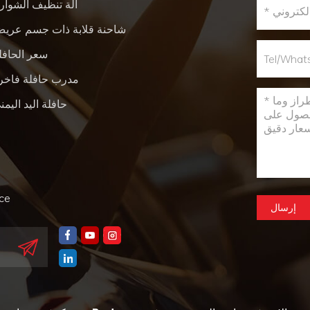
آلة تنظيف الشوار
شاحنة قلابة ذات جسم عري
سعر الحافل
مدرب حافلة فاخر
حافلة اليد اليمن
nce
إرسال