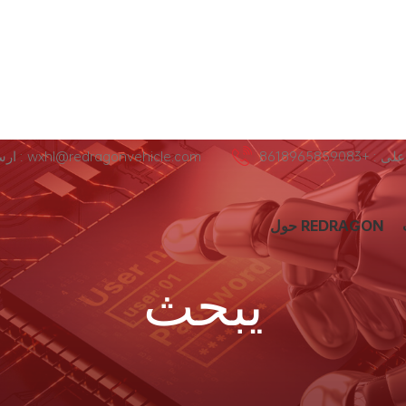
+8618965859083
ارسل لنا عبر البريد الإلكتروني : wxhl@redragonvehicle.com
حول REDRAGON
يبحث