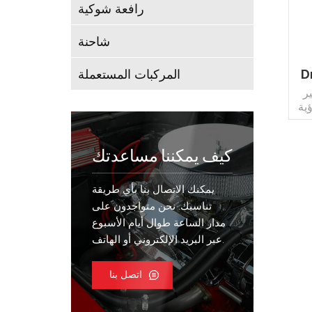
رافعة شوكية
شاحنة
المركبات المستعملة
D
ير
ية
ot
مل
كيف يمكننا مساعدتك
ى
ة
يمكنك الاتصال بنا بأي طريقة
ة ،
رة
تناسبك. نحن متواجدون على
رة
مدار الساعة طوال أيام الأسبوع
عبر البريد الإلكتروني أو الهاتف.
اتصل بنا