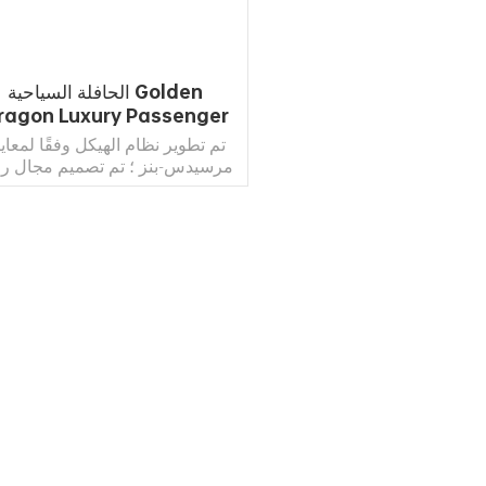
الحافلة السياحية Golden
ragon Luxury Passenger
Manufacturers
تم تطوير نظام الهيكل وفقًا لمعاي
مرسيدس-بنز ؛ تم تصميم مجال رؤ
السائق وفقًا للمعايير الإسرائيلية
الصارمة وصمقعد السائق atable
خطوط جسم ناعمة ورائعة ، معا
مقاومة الرياح 0.548 ، تصل إل
مستوى ممتاز ؛ جو مريح ، السيار
اقرأ أكثر
بأكملها تستخدم تقنية NVH الهادئ
نظام ترفيه VOD + WIFI للسيا
بالكامل ، تدفئة أوتوماتيكية للسيا
بالكامل والتبريد وجلود التكييف
والارضيات من فرنسا