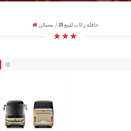
25 حافلة ركاب للبيع
مسكن
|
★ ★ ★