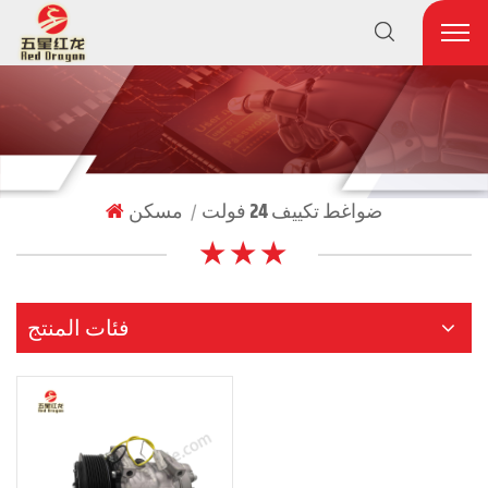
ضواغط تكييف 24 فولت
مسكن
|
★ ★ ★
فئات المنتج